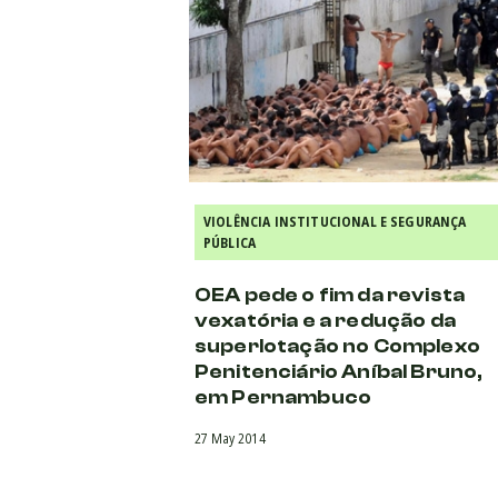
VIOLÊNCIA INSTITUCIONAL E SEGURANÇA
PÚBLICA
OEA pede o fim da revista
vexatória e a redução da
superlotação no Complexo
Penitenciário Aníbal Bruno,
em Pernambuco
27 May 2014