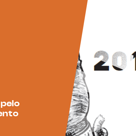
 pelo
ento