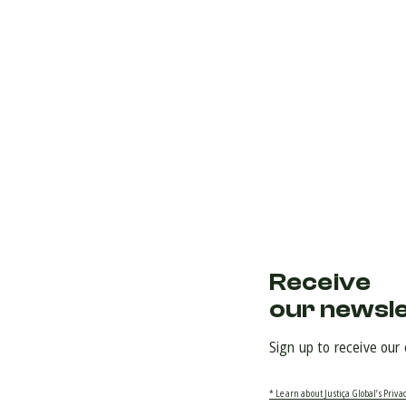
Receive
our newsl
Sign up to receive our
* Learn about Justiça Global’s Privac