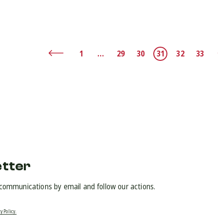
1
…
29
30
31
32
33
etter
 communications by email and follow our actions.
y Policy.