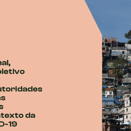
al,
oletivo
utoridades
as
s
texto da
D-19