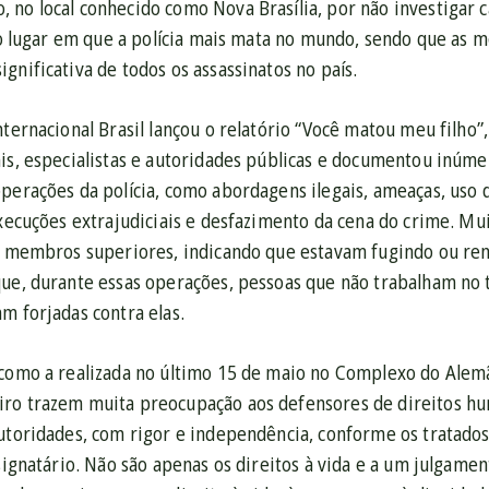
 no local conhecido como Nova Brasília, por não investigar 
é o lugar em que a polícia mais mata no mundo, sendo que as m
gnificativa de todos os assassinatos no país.
nternacional Brasil lançou o relatório “Você matou meu filh
is, especialistas e autoridades públicas e documentou inúme
perações da polícia, como abordagens ilegais, ameaças, uso 
execuções extrajudiciais e desfazimento da cena do crime. Muit
os membros superiores, indicando que estavam fugindo ou 
que, durante essas operações, pessoas que não trabalham no
m forjadas contra elas.
 como a realizada no último 15 de maio no Complexo do Alem
ro trazem muita preocupação aos defensores de direitos hu
autoridades, com rigor e independência, conforme os tratados
 signatário. Não são apenas os direitos à vida e a um julgame