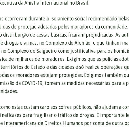
ecutiva da Anistia Internacional no Brasil.
ais ocorreram durante o isolamento social recomendado pelas
idas de proteção adotadas pelos moradores da comunidade. Al
 distribuição de cestas básicas, ficaram prejudicadas. As au
e drogas e armas, no Complexo do Alemão, e que tinham ma
o no Complexo do Salgueiro como justificativa para os homicí
física de milhares de moradores. Exigimos que as polícias a
territórios do Estado e das cidades e só realize operações q
 todas os moradores estejam protegidas. Exigimos também q
nsmissão da COVID-19, tomem as medidas necessárias para a p
nidades.
como estas custam caro aos cofres públicos, não ajudam a co
 ineficazes para fragilizar o tráfico de drogas. É importante l
e Interamericana de Direitos Humanos por conta de outra ope