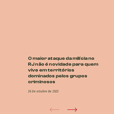
O maior ataque da milícia no
P
RJ não é novidade para quem
E
vive em territórios
O
dominados pelos grupos
co
criminosos
na
26 de octubre de 2023
5 d