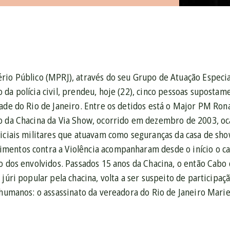
rio Público (MPRJ), através do seu Grupo de Atuação Espec
da polícia civil, prendeu, hoje (22), cinco pessoas supostam
ade do Rio de Janeiro. Entre os detidos está o Major PM Rona
o da Chacina da Via Show, ocorrido em dezembro de 2003, oc
iciais militares que atuavam como seguranças da casa de show
entos contra a Violência acompanharam desde o início o cas
ão dos envolvidos. Passados 15 anos da Chacina, o então Cabo
 júri popular pela chacina, volta a ser suspeito de particip
 humanos: o assassinato da vereadora do Rio de Janeiro Mari