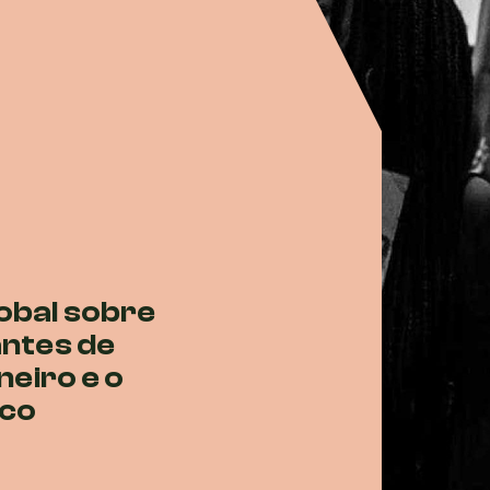
obal sobre
antes de
neiro e o
nco