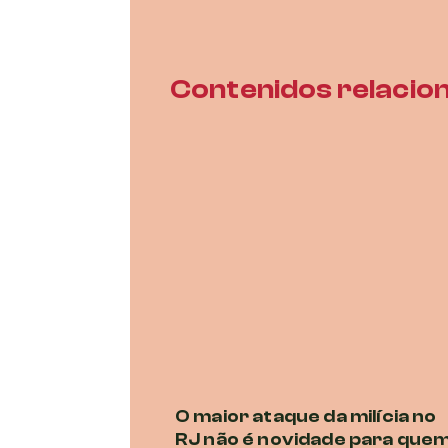
Contenidos relacio
O maior ataque da milícia no
RJ não é novidade para que