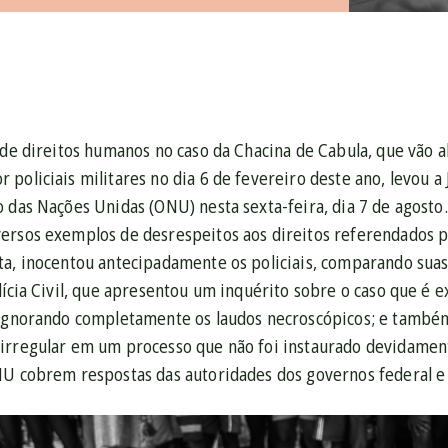
s de direitos humanos no caso da Chacina de Cabula, que vão 
policiais militares no dia 6 de fevereiro deste ano, levou a 
o das Nações Unidas (ONU) nesta sexta-feira, dia 7 de agost
ersos exemplos de desrespeitos aos direitos referendados pe
ta, inocentou antecipadamente os policiais, comparando suas
lícia Civil, que apresentou um inquérito sobre o caso que é
 ignorando completamente os laudos necroscópicos; e també
irregular em um processo que não foi instaurado devidamente
NU cobrem respostas das autoridades dos governos federal e 