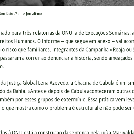
Bonifácio /Ponte Jornalismo
ado para três relatorias da ONU, a de Execuções Sumárias, a
ireitos Humanos. O informe – que segue em anexo – vai ac
risco que familiares, integrantes da Campanha «Reaja ou 
passaram a correr ao denunciar a história, sendo ameaçados 
o.
 da Justiça Global Lena Azevedo, a Chacina de Cabula é um sí
do da Bahia. «Antes e depois de Cabula aconteceram outras c
também por esses grupos de extermínio. Essa prática vem le
, o que mostra como o problema é estrutural e não pode ser 
tados à ONU está a construção da sentença pela juíza Marival