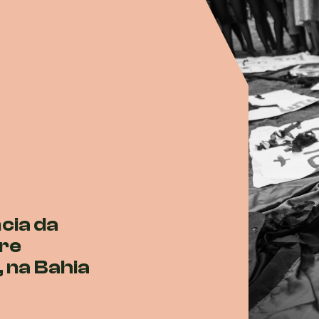
cia da
bre
 na Bahia