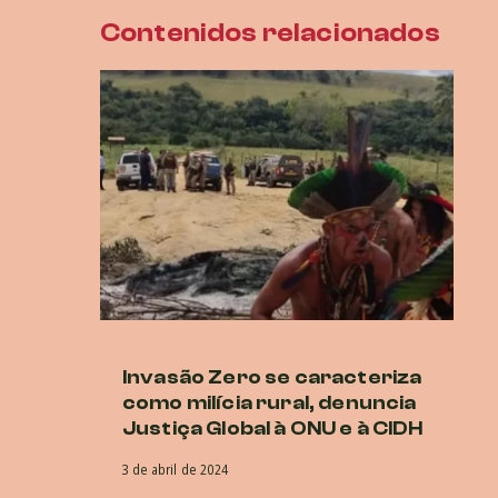
Contenidos relacionados
Invasão Zero se caracteriza
Co
como milícia rural, denuncia
vi
Justiça Global à ONU e à CIDH
e
3 de abril de 2024
22 