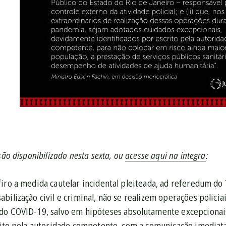
são disponibilizado nesta sexta, ou
acesse aqui na íntegra
:
iro a medida cautelar incidental pleiteada, ad referedum do T
bilização civil e criminal, não se realizem operações polici
do COVID-19, salvo em hipóteses absolutamente excepciona
crito pela autoridade competente, com a comunicação imediata