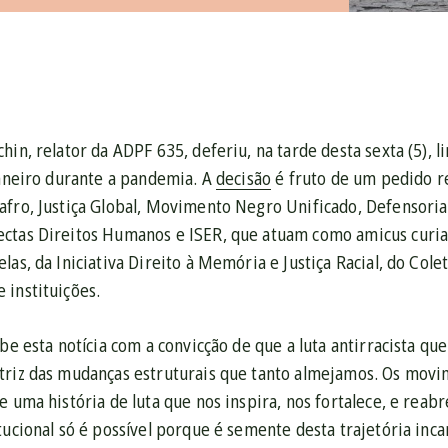
hin, relator da ADPF 635, deferiu, na tarde desta sexta (5),
Janeiro durante a pandemia. A
decisão
é fruto de um pedido re
fro, Justiça Global, Movimento Negro Unificado, Defensoria 
ctas Direitos Humanos e ISER, que atuam como amicus curiae
las, da Iniciativa Direito à Memória e Justiça Racial, do Cole
 instituições.
ebe esta notícia com a convicção de que a luta antirracista qu
triz das mudanças estruturais que tanto almejamos. Os movi
e uma história de luta que nos inspira, nos fortalece, e reabr
tucional só é possível porque é semente desta trajetória inca