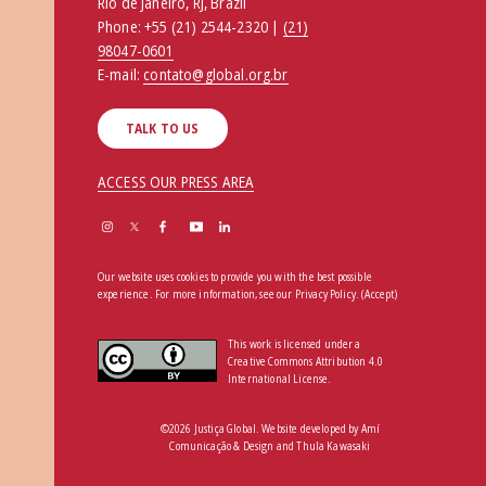
Rio de Janeiro, RJ, Brazil
Phone:
+55 (21) 2544-2320 |
(21)
98047-0601
E-mail:
contato@global.org.br
TALK TO US
ACCESS OUR PRESS AREA
Our website uses cookies to provide you with the best possible
experience. For more information, see our
Privacy Policy
.
(Accept)
This work is licensed under a
Creative Commons Attribution 4.0
International License.
©2026 Justiça Global. Website developed by
Amí
Comunicação & Design
and
Thula Kawasaki