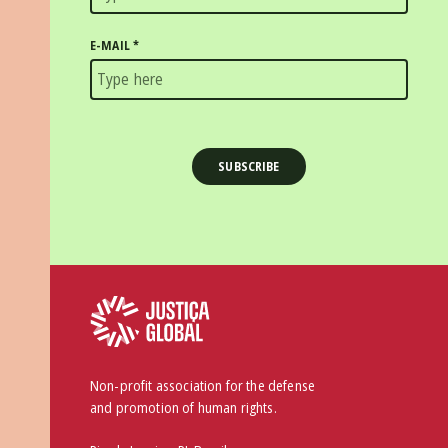
E-MAIL
*
Non-profit association for the defense
and promotion of human rights.