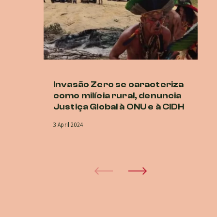
Invasão Zero se caracteriza
G
como milícia rural, denuncia
D
Justiça Global à ONU e à CIDH
D
en
3 April 2024
29 