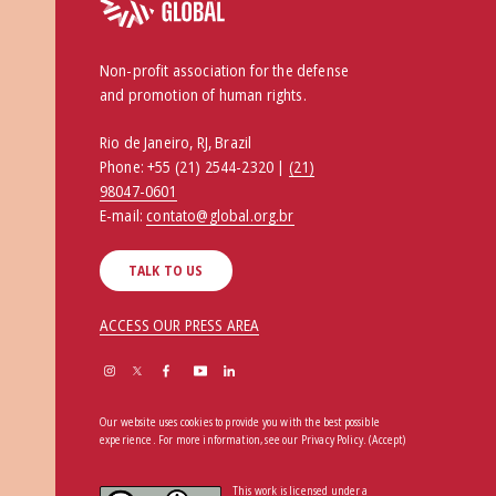
Non-profit association for the defense
and promotion of human rights.
Rio de Janeiro, RJ, Brazil
Phone:
+55 (21) 2544-2320 |
(21)
98047-0601
E-mail:
contato@global.org.br
TALK TO US
ACCESS OUR PRESS AREA
Our website uses cookies to provide you with the best possible
experience. For more information, see our
Privacy Policy
.
(Accept)
This work is licensed under a