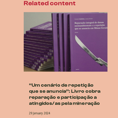
Related content
“Um cenário de repetição
Lu
que se anuncia”: Livro cobra
at
reparação e participação a
27 
atingidos/as pela mineração
29 January 2024