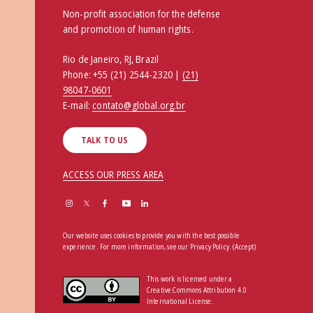
Non-profit association for the defense
and promotion of human rights.
Rio de Janeiro, RJ, Brazil
Phone:
+55 (21) 2544-2320 |
(21)
98047-0601
E-mail:
contato@global.org.br
TALK TO US
ACCESS OUR PRESS AREA
Our website uses cookies to provide you with the best possible
experience. For more information, see our
Privacy Policy
.
(Accept)
This work is licensed under a
Creative Commons Attribution 4.0
International License.