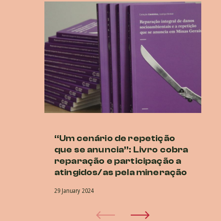
“Um cenário de repetição
Lu
que se anuncia”: Livro cobra
at
reparação e participação a
27 
atingidos/as pela mineração
29 January 2024