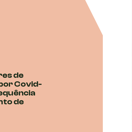
res de
por Covid-
sequência
nto de