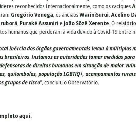
líderes reconhecidos internacionalmente, como os caciques
A
arani
Gregório Venega
, os anciãos
WariniSurui
,
Acelino D
uruborá
,
Puraké Assuniri
e
João Sõzê Xerente
. O relatóri
itos humanos que perderam a vida devido à Covid-19 entre m
 total inércia dos órgãos governamentais levou à múltiplas 
s brasileiros
.
Instamos as autoridades tomar medidas para 
 defensoras de direitos humanos em situação de maior vuln
as, quilombolas, população LGBTIQ+, acampamentos rurais
s grupos de risco
”, concluiu o Observatório.
completo
aqui
.