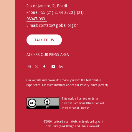
Rio de Janeiro, RJ, Brazil
Phone:
+55 (21) 2544-2320 |
(21)
98047-0601
E-mail:
contato@global.org.br
TALK TO US
ACCESS OUR PRESS AREA
Our website uses cookies to provide you with the best possible
experience. For more information, see our
Privacy Policy
.
(Accept)
This work is licensed under a
Creative Commons Attribution 4.0
International License.
©2026 Justiça Global. Website developed by
Amí
Comunicação & Design
and
Thula Kawasaki