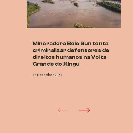
Mineradora Belo Sun tenta
E
criminalizar defensores de
d
direitos humanos na Volta
no
Grande do Xingu
a
in
16 December 2023
in
d
15 