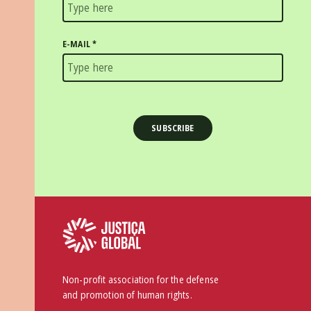
E-MAIL
*
Non-profit association for the defense
and promotion of human rights.