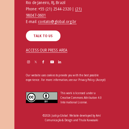
Rio de Janeiro, RJ, Brazil
Phone:
+55 (21) 2544-2320 |
(21)
98047-0601
E-mail:
contato@global.org.br
TALK TO US
ACCESS OUR PRESS AREA
Our website uses cookies to provide you with the best possible
experience. For more information, see our
Privacy Policy
.
(Accept)
This work is licensed under a
Creative Commons Attribution 4.0
International License.
©2026 Justiça Global. Website developed by
Amí
Comunicação & Design
and
Thula Kawasaki