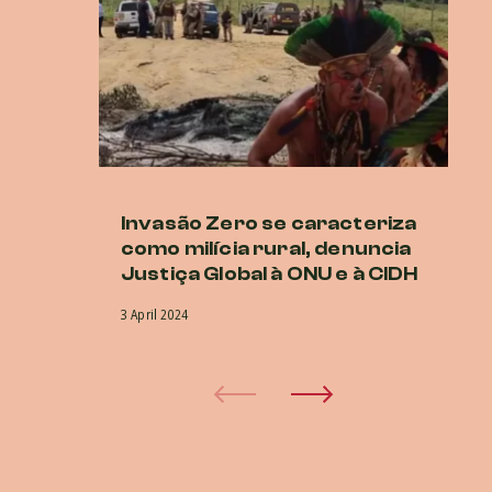
Invasão Zero se caracteriza
O
como milícia rural, denuncia
e
Justiça Global à ONU e à CIDH
a
n
3 April 2024
22 