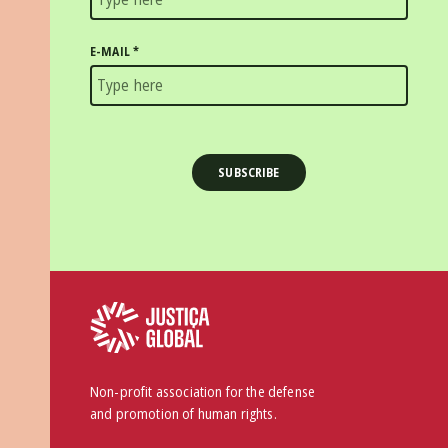
E-MAIL
*
Non-profit association for the defense
and promotion of human rights.