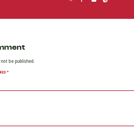
omment
 not be published.
RKED
*