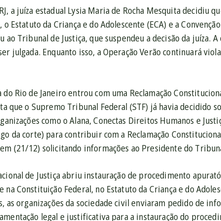
, a juíza estadual Lysia Maria de Rocha Mesquita decidiu qu
, o Estatuto da Criança e do Adolescente (ECA) e a Convenção
u ao Tribunal de Justiça, que suspendeu a decisão da juíza.
er julgada. Enquanto isso, a Operação Verão continuará viola
a do Rio de Janeiro entrou com uma Reclamação Constituciona
ista que o Supremo Tribunal Federal (STF) já havia decidido
organizações como o Alana, Conectas Direitos Humanos e Just
go da corte) para contribuir com a Reclamação Constituciona
em (21/12) solicitando informações ao Presidente do Tribuna
cional de Justiça abriu instauração de procedimento apurató
e na Constituição Federal, no Estatuto da Criança e do Adole
s, as organizações da sociedade civil enviaram pedido de in
mentação legal e justificativa para a instauração do proced