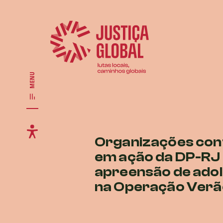
MENU
Organizações con
em ação da DP-RJ 
apreensão de ado
na Operação Verã