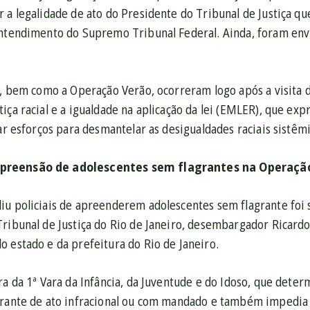
r a legalidade de ato do Presidente do Tribunal de Justiça
entendimento do Supremo Tribunal Federal. Ainda, foram env
is, bem como a Operação Verão, ocorreram logo após a visit
tiça racial e a igualdade na aplicação da lei (EMLER), que 
car esforços para desmantelar as desigualdades raciais sistêm
reensão de adolescentes sem flagrantes na Operação 
iu policiais de apreenderem adolescentes sem flagrante foi 
Tribunal de Justiça do Rio de Janeiro, desembargador Ricard
 estado e da prefeitura do Rio de Janeiro.
era da 1ª Vara da Infância, da Juventude e do Idoso, que det
grante de ato infracional ou com mandado e também impedia 