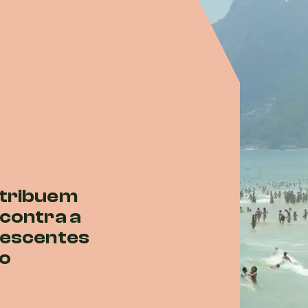
tribuem
contra a
lescentes
o