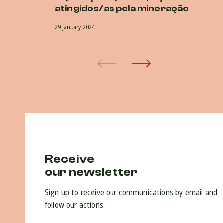
atingidos/as pela mineração
G
29 January 2024
16 
Receive
our newsletter
Sign up to receive our communications by email and
follow our actions.