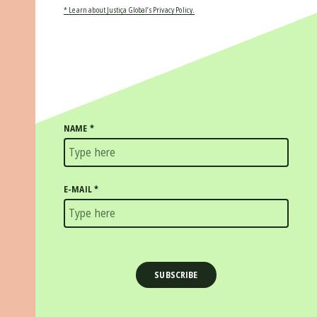
* Learn about Justiça Global’s Privacy Policy.
NAME
*
E-MAIL
*