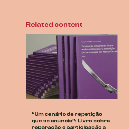
Related content
“Um cenário de repetição
M
que se anuncia”: Livro cobra
cr
reparação e participação a
di