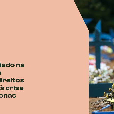
iado na
s
ireitos
à crise
zonas