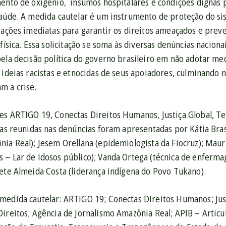
mento de oxigênio, insumos hospitalares e condições dignas
saúde. A medida cautelar é um instrumento de proteção do si
 ações imediatas para garantir os direitos ameaçados e preve
 física. Essa solicitação se soma às diversas denúncias nacion
pela decisão política do governo brasileiro em não adotar m
 ideias racistas e etnocidas de seus apoiadores, culminando n
m a crise.
es ARTIGO 19, Conectas Direitos Humanos, Justiça Global, Te
ias reunidas nas denúncias foram apresentadas por Kátia Brasi
ia Real); Jesem Orellana (epidemiologista da Fiocruz); Maur
 – Lar de Idosos público); Vanda Ortega (técnica de enferma
nete Almeida Costa (liderança indígena do Povo Tukano).
medida cautelar: ARTIGO 19; Conectas Direitos Humanos; Justi
ireitos; Agência de Jornalismo Amazônia Real; APIB – Articul