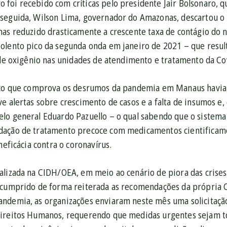
foi recebido com críticas pelo presidente Jair Bolsonaro, qu
seguida, Wilson Lima, governador do Amazonas, descartou o b
nas reduzido drasticamente a crescente taxa de contágio do
olento pico da segunda onda em janeiro de 2021 – que resul
 de oxigênio nas unidades de atendimento e tratamento da Co
ico que comprova os desrumos da pandemia em Manaus havia
 alertas sobre crescimento de casos e a falta de insumos e,
lo general Eduardo Pazuello – o qual sabendo que o sistema
dação de tratamento precoce com medicamentos cientificam
neficácia contra o coronavírus.
lizada na CIDH/OEA, em meio ao cenário de piora das crises 
scumprido de forma reiterada as recomendações da própria C
ndemia, as organizações enviaram neste mês uma solicitaçã
ireitos Humanos, requerendo que medidas urgentes sejam to