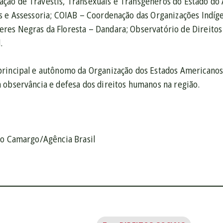
ção de Travestis, Transexuais e Transgêneros do Estado d
s e Assessoria; COIAB – Coordenação das Organizações Indíge
es Negras da Floresta – Dandara; Observatório de Direitos
.
rincipal e autônomo da Organização dos Estados Americano
 observância e defesa dos direitos humanos na região.
lo Camargo/Agência Brasil