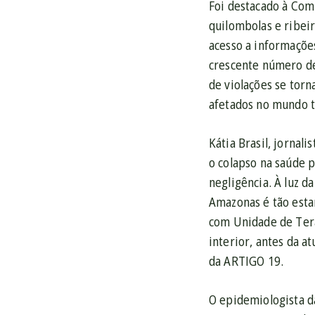
Foi destacado à Comi
quilombolas e ribei
acesso a informaçõe
crescente número de
de violações se tor
afetados no mundo t
Kátia Brasil, jornal
o colapso na saúde 
negligência. À luz d
Amazonas é tão esta
com Unidade de Terap
interior, antes da a
da ARTIGO 19.
O epidemiologista d