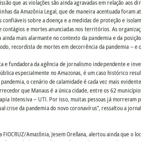
ssão que as violações são ainda agravadas em relação aos dir
rinhas da Amazônia Legal, que de maneira acentuada foram at
s confiáveis sobre a doença e a medidas de proteção e isol
 contágios e mortes anunciadas nos territórios. As organiza
na ainda mais alarmante no contexto da pandemia e da posiçã
odo, recordista de mortes em decorrência da pandemia – e qu
ista e fundadora da agência de jornalismo independente e inv
pública especialmente no Amazonas, é um caso histórico resu
a pandemia, o cenário de calamidade é cada vez mais evident
rrecedor que Manaus é a única cidade, entre os 62 município
ia Intensiva – UTI. Por isso, muitas pessoas já morreram por
tual crise da pandemia do novo coronavírus”, ressaltou a jorn
a FIOCRUZ/Amazônia, Jesem Orellana, alertou ainda que o lo