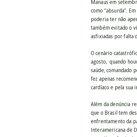
Manaus em setembro 
como “absurda”. Em 
poderia ter não ape
também evitado o vi
asfixiadas por falta
O cenário catastróf
agosto, quando houve
saúde, comandado pe
fez apenas recomen
cardíaco e pela sua i
Além da denúncia rea
que o Brasil tem de
enfrentamento da pa
Interamericana de D