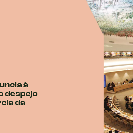
uncia à
o despejo
vela da