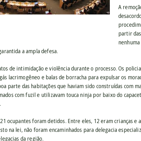
Adequad
normativ
Os
crianças
explicaçõ
A remoção
da
que
policiais
e
sobre
desacordo
ONU
afirma
utilizara
adolescen
os
procedime
sobre
que
cassetete
–
fatos
partir da
a
tais
spray
de
descritos
nenhuma a
violência
procedim
de
11
garantida a ampla defesa.
e
policial
só
pimenta,
a
medidas
no
podem
bomba
16
os de intimidação e violência durante o processo. Os policiai
urgentes
despejo
ser
de
anos
ás lacrimogêneo e balas de borracha para expulsar os mora
para
dos
realizado
gás
–
boa parte das habitações que haviam sido construídas com m
prevenir
moradore
a
lacrimog
que,
ados com fuzil e utilizavam touca ninja por baixo do capace
a
da
partir
e
contraria
.
ocorrênci
Favela
das
balas
o
de
da
6h.
de
21 ocupantes foram detidos. Entre eles, 12 eram crianças e a
previsto
mais
Telerj/Oi
As
borracha
isto na lei, não foram encaminhados para delegacia especiali
na
violações
além
famílias
para
elegacias da região.
lei,
de