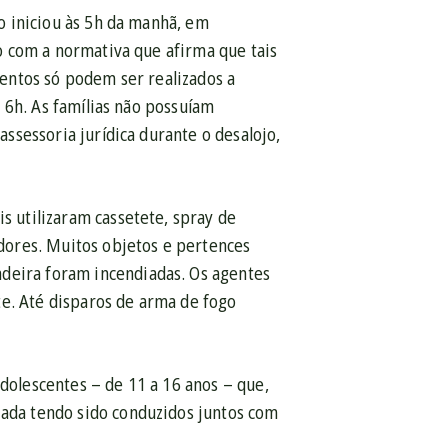
a
a
es
 iniciou às 5h da manhã, em
 com a normativa que afirma que tais
m
tes
ntos só podem ser realizados a
,
s 6h. As famílias não possuíam
ssessoria jurídica durante o desalojo,
entos
s utilizaram cassetete, spray de
dores. Muitos objetos e pertences
s
adeira foram incendiadas. Os agentes
s
êneo
te. Até disparos de arma de fogo
ndo
a
dolescentes – de 11 a 16 anos – que,
,
zada tendo sido conduzidos juntos com