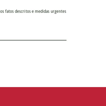
ia
 os fatos descritos e medidas urgentes
s.
ados
a
a
zada
s
amento
s
os
ção
s
s