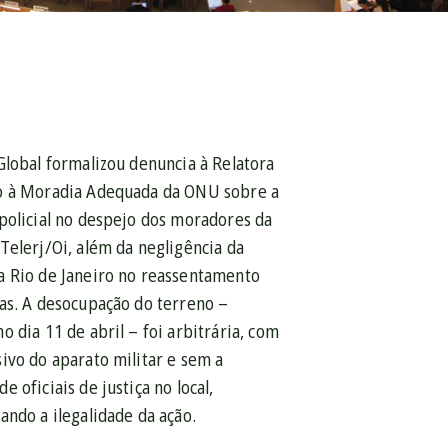
 Global formalizou denuncia à Relatora
o à Moradia Adequada da ONU sobre a
 policial no despejo dos moradores da
u
 Telerj/Oi, além da negligência da
s
a Rio de Janeiro no reassentamento
ão
ias. A desocupação do terreno –
o dia 11 de abril – foi arbitrária, com
sivo do aparato militar e sem a
o
e oficiais de justiça no local,
zando a ilegalidade da ação.
o