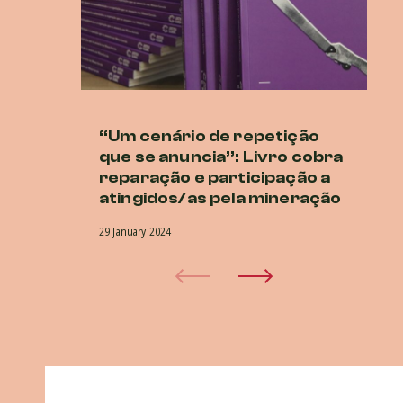
“Um cenário de repetição
Lu
que se anuncia”: Livro cobra
at
reparação e participação a
27 
atingidos/as pela mineração
29 January 2024