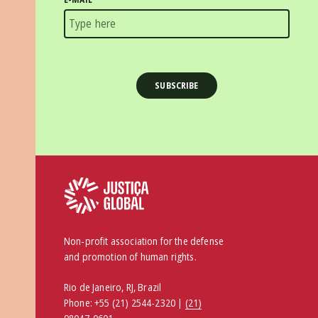
Non-profit association for the defense
and promotion of human rights.
Rio de Janeiro, RJ, Brazil
Phone:
+55 (21) 2544-2320 |
(21)