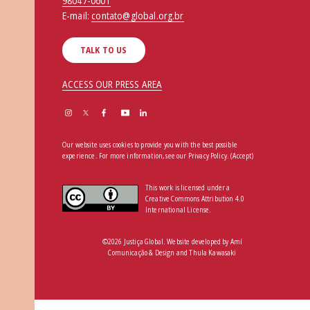
98047-0601
E-mail:
contato@global.org.br
TALK TO US
ACCESS OUR PRESS AREA
Our website uses cookies to provide you with the best possible
experience. For more information, see our
Privacy Policy
.
(Accept)
This work is licensed under a
Creative Commons Attribution 4.0
International License.
©2026 Justiça Global. Website developed by
Amí
Comunicação & Design
and
Thula Kawasaki