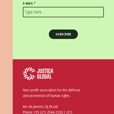
E-MAIL
*
Non-profit association for the defense
and promotion of human rights.
Rio de Janeiro, RJ, Brazil
Phone:
+55 (21) 2544-2320 |
(21)