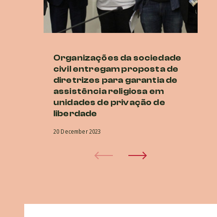
Organizações da sociedade
Di
civil entregam proposta de
ur
diretrizes para garantia de
cr
assistência religiosa em
r
unidades de privação de
20 
liberdade
20 December 2023