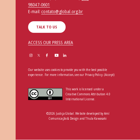
98047-0601
E-mail:
contato@global.org.br
TALK TO US
ACCESS OUR PRESS AREA
Our website uses cookies to provide you with the best possible
experience. For more information, see our
Privacy Policy
.
(Accept)
This work is licensed under a
Creative Commons Attribution 4.0
International License.
©2026 Justiça Global. Website developed by
Amí
Comunicação & Design
and
Thula Kawasaki