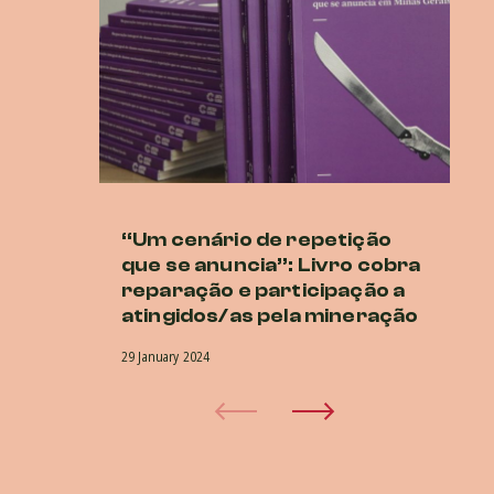
“Um cenário de repetição
Lu
que se anuncia”: Livro cobra
at
reparação e participação a
27 
atingidos/as pela mineração
29 January 2024