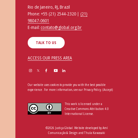
Rio de Janeiro, RJ, Brazil
Phone:
+55 (21) 2544-2320 |
(21)
98047-0601
E-mail:
contato@global.org.br
TALK TO US
ACCESS OUR PRESS AREA
Our website uses cookies to provide you with the best possible
experience. For more information, see our
Privacy Policy
.
(Accept)
This work is licensed under a
Creative Commons Attribution 4.0
International License.
©2026 Justiça Global. Website developed by
Amí
Comunicação & Design
and
Thula Kawasaki