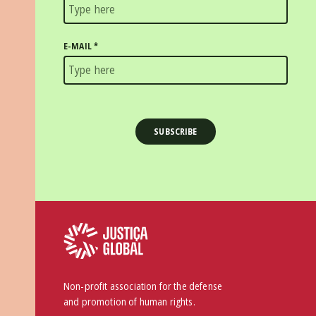
E-MAIL
*
Non-profit association for the defense
and promotion of human rights.