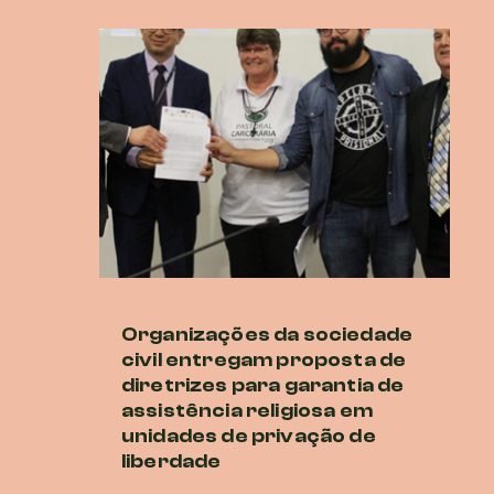
Organizações da sociedade
Di
civil entregam proposta de
ur
diretrizes para garantia de
cr
assistência religiosa em
r
unidades de privação de
20 
liberdade