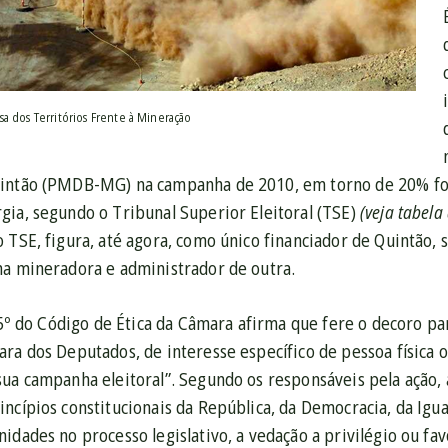
a dos Territórios Frente à Mineração
uintão (PMDB-MG) na campanha de 2010, em torno de 20% f
gia, segundo o Tribunal Superior Eleitoral (TSE)
(veja tabela
 TSE, figura, até agora, como único financiador de Quintão,
ma mineradora e administrador de outra.
. 5º do Código de Ética da Câmara afirma que fere o decoro p
ra dos Deputados, de interesse específico de pessoa física o
ua campanha eleitoral”. Segundo os responsáveis pela ação, a
incípios constitucionais da República, da Democracia, da Ig
nidades no processo legislativo, a vedação a privilégio ou f