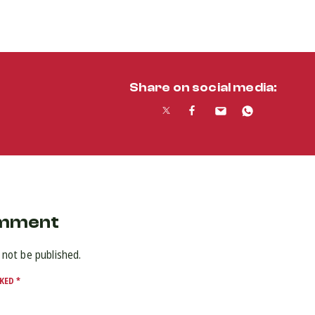
Share on social media:
omment
 not be published.
RKED
*