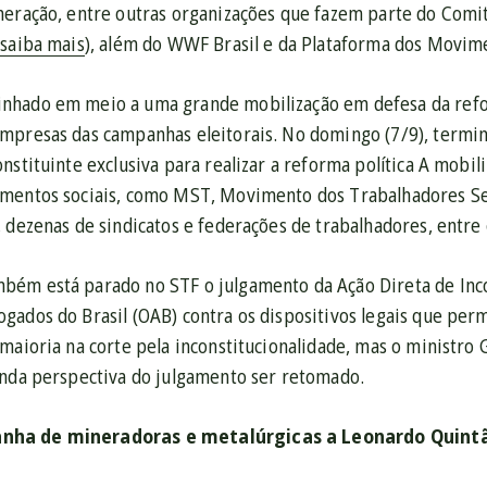
neração, entre outras organizações que fazem parte do Comi
(
saiba mais
), além do WWF Brasil e da Plataforma dos Movime
hado em meio a uma grande mobilização em defesa da reform
mpresas das campanhas eleitorais. No domingo (7/9), termin
nstituinte exclusiva para realizar a reforma política A mobil
imentos sociais, como MST, Movimento dos Trabalhadores Se
 dezenas de sindicatos e federações de trabalhadores, entre 
ém está parado no STF o julgamento da Ação Direta de Incon
gados do Brasil (OAB) contra os dispositivos legais que pe
maioria na corte pela inconstitucionalidade, mas o ministro
inda perspectiva do julgamento ser retomado.
ha de mineradoras e metalúrgicas a Leonardo Quintã