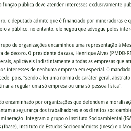
a função pública deve atender interesses exclusivamente púb
o, o deputado admite que é financiado por mineradoras e q
eio a público, no entanto, ele negou que advogue pelos inte
upo de organizações encaminhou uma representação à Mesa 
ra de decoro. O presidente da casa, Henrique Alves (PMDB-R
gerais, aplicáveis indistintamente a todas as empresas que a
 aos interesses de nenhuma empresa em especial. O mandado
ocede, pois, “sendo a lei uma norma de caráter geral, abstrato
tinar a regular uma só empresa ou uma só pessoa física”.
o encaminhado por organizações que defendem a moralização
ntam a segurança dos trabalhadores e os direitos socioambi
mineração. Integram o grupo o Instituto Socioambiental (ISA),
s (Ibase), Instituto de Estudos Socioeonômicos (Inesc) e o M