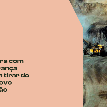
tra com
rança
a tirar do
novo
ão