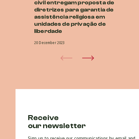
civil entregam proposta de
ur
diretrizes para garantia de
cr
assistência religiosa em
r
unidades de privação de
20 
liberdade
20 December 2023
Receive
our newsletter
Sign up to receive our communications by email and