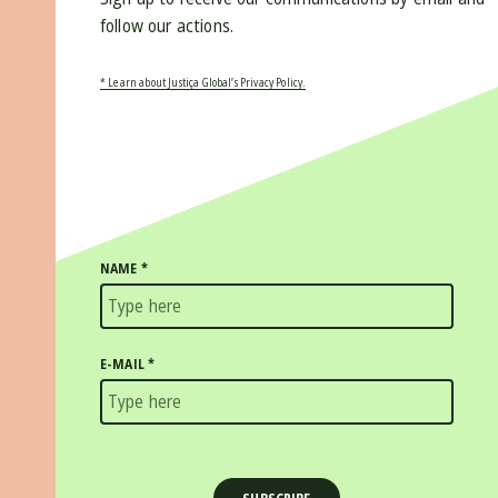
follow our actions.
* Learn about Justiça Global’s Privacy Policy.
NAME
*
E-MAIL
*