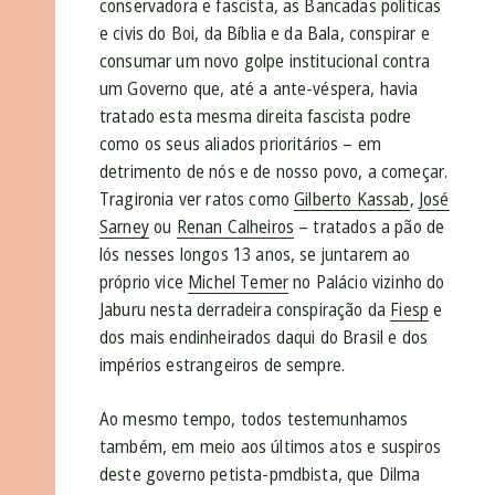
conservadora e fascista, as Bancadas políticas
e civis do Boi, da Bíblia e da Bala, conspirar e
consumar um novo golpe institucional contra
um Governo que, até a ante-véspera, havia
tratado esta mesma direita fascista podre
como os seus aliados prioritários – em
detrimento de nós e de nosso povo, a começar.
Tragironia ver ratos como
Gilberto Kassab
,
José
Sarney
ou
Renan Calheiros
– tratados a pão de
lós nesses longos 13 anos, se juntarem ao
próprio vice
Michel Temer
no Palácio vizinho do
Jaburu nesta derradeira conspiração da
Fiesp
e
dos mais endinheirados daqui do Brasil e dos
impérios estrangeiros de sempre.
Ao mesmo tempo, todos testemunhamos
também, em meio aos últimos atos e suspiros
deste governo petista-pmdbista, que Dilma