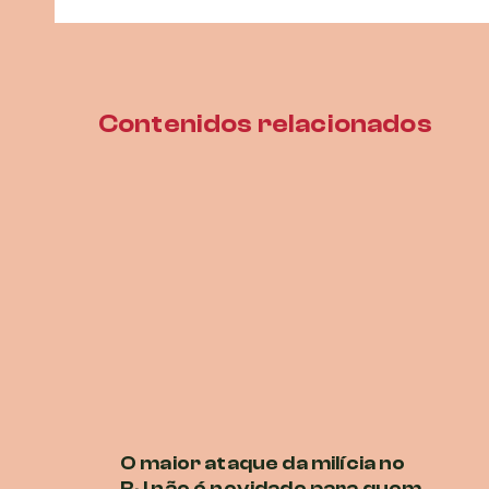
Contenidos relacionados
O maior ataque da milícia no
P
RJ não é novidade para quem
E