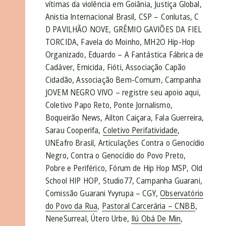
vítimas da violência em Goiânia, Justiça Global,
Anistia Internacional Brasil, CSP – Conlutas, C
D PAVILHÃO NOVE, GRÊMIO GAVIÕES DA FIEL
TORCIDA, Favela do Moinho, MH2O Hip-Hop
Organizado, Eduardo – A Fantástica Fábrica de
Cadáver, Emicida, Fióti, Associação Capão
Cidadão, Associação Bem-Comum, Campanha
JOVEM NEGRO VIVO – registre seu apoio aqui,
Coletivo Papo Reto, Ponte Jornalismo,
Boqueirão News, Ailton Caiçara, Fala Guerreira,
Sarau Cooperifa,
Coletivo Perifatividade
,
UNEafro Brasil, Articulações Contra o Genocídio
Negro, Contra o Genocídio do Povo Preto,
Pobre e Periférico, Fórum de Hip Hop MSP, Old
School HIP HOP, Studio77, Campanha Guarani,
Comissão Guarani Yvyrupa – CGY,
Observatório
do Povo da Rua
,
Pastoral Carcerária – CNBB
,
NeneSurreal, Útero Urbe,
Ilú Obá De Min
,