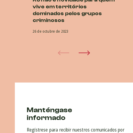
vive em territórios
O
dominados pelos grupos
co
criminosos
na
26 de octubre de 2023
5 d
Manténgase
informado
Regístrese para recibir nuestros comunicados por