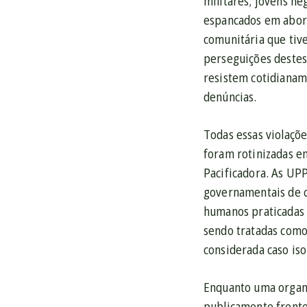
militares; jovens ne
espancados em abord
comunitária que tive
perseguições destes
resistem cotidianame
denúncias.
Todas essas violaçõe
foram rotinizadas em
Pacificadora. As UP
governamentais de c
humanos praticadas 
sendo tratadas com
considerada caso iso
Enquanto uma organi
publicamente frente 