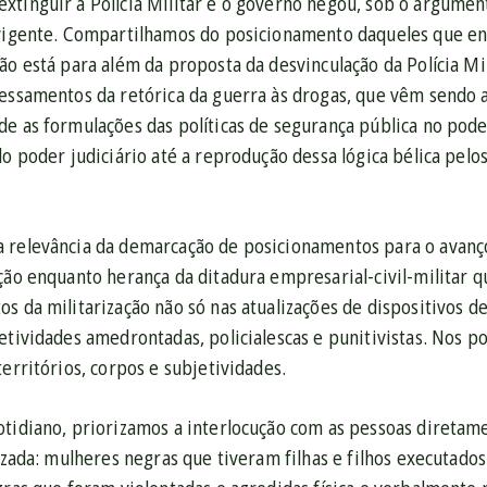
xtinguir a Polícia Militar e o governo negou, sob o argume
 vigente. Compartilhamos do posicionamento daqueles que e
ão está para além da proposta da desvinculação da Polícia Mil
vessamentos da retórica da guerra às drogas, que vêm sendo a
de as formulações das políticas de segurança pública no pode
do poder judiciário até a reprodução dessa lógica bélica pelo
 relevância da demarcação de posicionamentos para o avanço
ção enquanto herança da ditadura empresarial-civil-militar qu
s da militarização não só nas atualizações de dispositivos 
etividades amedrontadas, policialescas e punitivistas. Nos p
territórios, corpos e subjetividades.
tidiano, priorizamos a interlocução com as pessoas diretame
rizada: mulheres negras que tiveram filhas e filhos executado