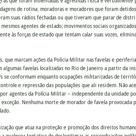
gras que foram violentadas e agredidas física e verbalmente 
agens de rotina; moradoras e moradores que foram detidos 
ram suas rádios fechadas ou que tiveram que parar de distri
 mesmos agentes de estado; movimentos sociais organizados
nte às forças de estado que tentam calar suas vozes, elimina
s, que marcam ações da Polícia Militar nas favelas e periferi
 algumas favelas localizadas no Rio de Janeiro a partir da in
Ps se conformam enquanto ocupações militarizadas de territór
ontrole e repressão das populações que ali residem. Não ace
por agentes da Polícia Militar – independente da unidade po
o exceção. Nenhuma morte de morador de favela provocada p
lado.
zação que atua na proteção e promoção dos direitos humano
a qualquer tentativa de deslegitimar as reivindicações polít