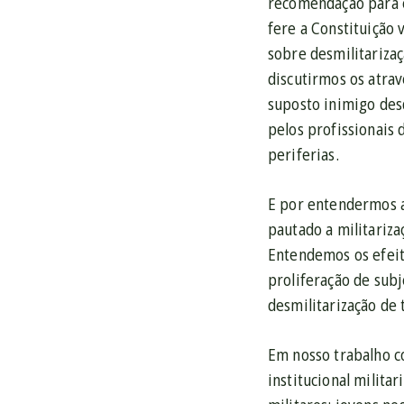
recomendação para e
fere a Constituição
sobre desmilitarizaç
discutirmos os atra
suposto inimigo des
pelos profissionais 
periferias.
E por entendermos a
pautado a militariza
Entendemos os efeito
proliferação de subj
desmilitarização de 
Em nosso trabalho co
institucional milita