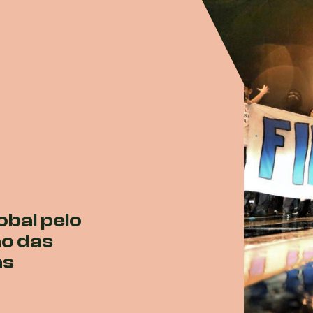
obal pelo
ão das
as