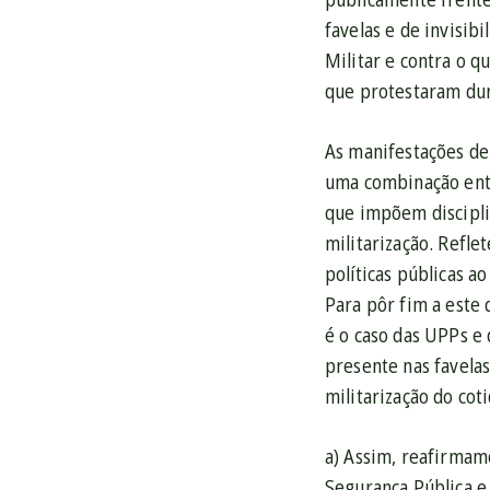
favelas e de invisib
Militar e contra o q
que protestaram dur
As manifestações de
uma combinação entr
que impõem disciplin
militarização. Refle
políticas públicas a
Para pôr fim a este 
é o caso das UPPs e
presente nas favelas
militarização do coti
a) Assim, reafirmam
Segurança Pública e 