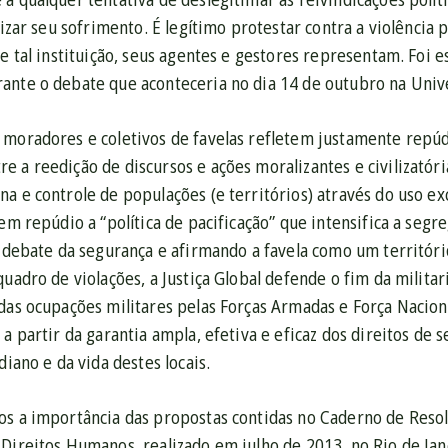
ilizar seu sofrimento. É legítimo protestar contra a violência
ue tal instituição, seus agentes e gestores representam. Foi 
ante o debate que aconteceria no dia 14 de outubro na Unive
 moradores e coletivos de favelas refletem justamente repúd
e a reedição de discursos e ações moralizantes e civilizató
a e controle de populações (e territórios) através do uso ex
tem repúdio a “política de pacificação” que intensifica a se
o debate da segurança e afirmando a favela como um território
quadro de violações, a Justiça Global defende o fim da militar
 das ocupações militares pelas Forças Armadas e Força Nacio
 a partir da garantia ampla, efetiva e eficaz dos direitos de
diano e da vida destes locais.
os a importância das propostas contidas no Caderno de Reso
Direitos Humanos, realizado em julho de 2013, no Rio de Jan