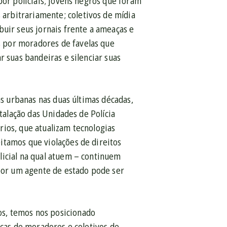
por policiais; jovens negros que foram
arbitrariamente; coletivos de mídia
buir seus jornais frente a ameaças e
 por moradores de favelas que
r suas bandeiras e silenciar suas
as urbanas nas duas últimas décadas,
stalação das Unidades de Polícia
ios, que atualizam tecnologias
itamos que violações de direitos
licial na qual atuem – continuem
or um agente de estado pode ser
s, temos nos posicionado
icas de moradores e coletivos de