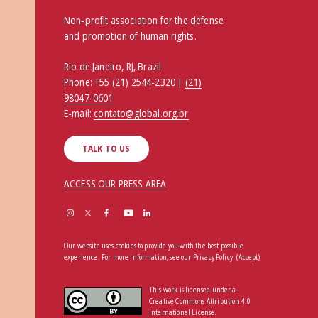
Non-profit association for the defense
and promotion of human rights.
Rio de Janeiro, RJ, Brazil
Phone:
+55 (21) 2544-2320 |
(21)
98047-0601
E-mail:
contato@global.org.br
TALK TO US
ACCESS OUR PRESS AREA
Our website uses cookies to provide you with the best possible
experience. For more information, see our
Privacy Policy
.
(Accept)
This work is licensed under a
Creative Commons Attribution 4.0
International License.