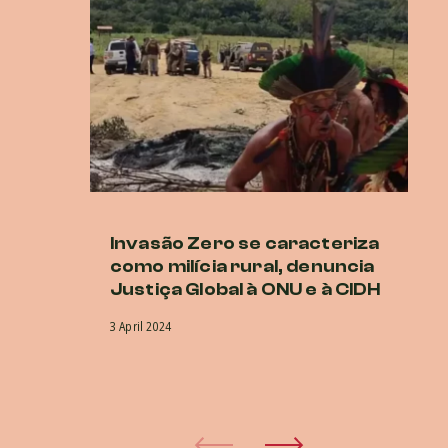
Invasão Zero se caracteriza
O
como milícia rural, denuncia
co
Justiça Global à ONU e à CIDH
A
ap
3 April 2024
do
30 