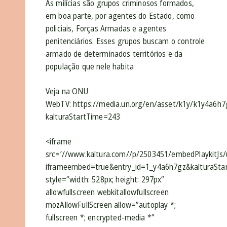
As milícias são grupos criminosos formados,
em boa parte, por agentes do Estado, como
policiais, Forças Armadas e agentes
penitenciários. Esses grupos buscam o controle
armado de determinados territórios e da
população que nele habita
Veja na ONU
WebTV: https://media.un.org/en/asset/k1y/k1y4a6h7
kalturaStartTime=243
<iframe
src=’//www.kaltura.com//p/2503451/embedPlaykitJs/
iframeembed=true&entry_id=1_y4a6h7gz&kalturaSta
style=”width: 528px; height: 297px”
allowfullscreen webkitallowfullscreen
mozAllowFullScreen allow=”autoplay *;
fullscreen *; encrypted-media *”