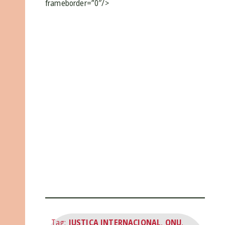
frameborder=”0″/>
Tag:
JUSTIÇA INTERNACIONAL
,
ONU
,