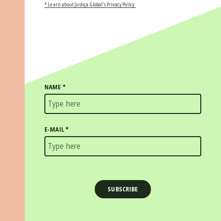
* Learn about Justiça Global’s Privacy Policy.
NAME
*
E-MAIL
*