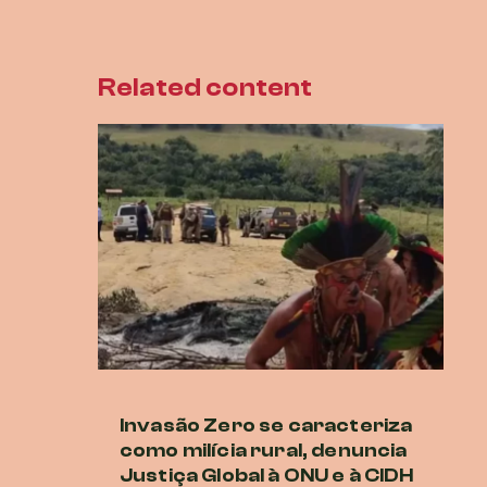
Related content
Invasão Zero se caracteriza
O
como milícia rural, denuncia
e
Justiça Global à ONU e à CIDH
a