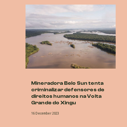
Mineradora Belo Sun tenta
E
criminalizar defensores de
d
direitos humanos na Volta
no
Grande do Xingu
a
in
16 December 2023
in
d