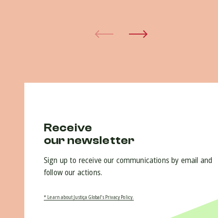
15 
Receive
our newsletter
Sign up to receive our communications by email and
follow our actions.
* Learn about Justiça Global’s Privacy Policy.