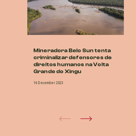
Mineradora Belo Sun tenta
E
criminalizar defensores de
d
direitos humanos na Volta
no
Grande do Xingu
a
in
16 December 2023
in
d
15 