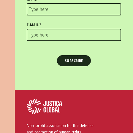
E-MAIL
*
Non-profit association for the defense
and promotion of human rights.