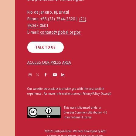
Rio de Janeiro, RJ, Brazil
Phone:
+55 (21) 2544-2320 |
(21)
98047-0601
E-mail:
contato@global.org.br
TALK TO US
ACCESS OUR PRESS AREA
Our website uses cookies to provide you with the best possible
experience. For more information, see our
Privacy Policy
.
(Accept)
This work is licensed under a
Creative Commons Attribution 4.0
International License.
©2026 Justiça Global. Website developed by
Amí