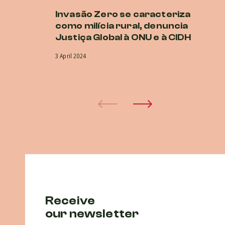
Invasão Zero se caracteriza
G
como milícia rural, denuncia
D
Justiça Global à ONU e à CIDH
D
en
3 April 2024
29 
Receive
our newsletter