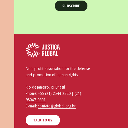
Non-profit association for the defense
and promotion of human rights.
Rio de Janeiro, RJ, Brazil
Phone:
+55 (21) 2544-2320 |
(21)
98047-0601
E-mail:
contato@global.org.br
TALK TO US