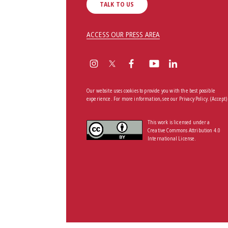
TALK TO US
ACCESS OUR PRESS AREA
Our website uses cookies to provide you with the best possible
experience. For more information, see our
Privacy Policy
.
(Accept)
This work is licensed under a
Creative Commons Attribution 4.0
International License.