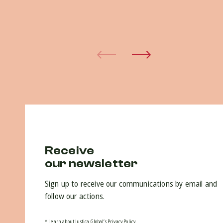
do
30 
Receive
our newsletter
Sign up to receive our communications by email and
follow our actions.
* Learn about Justiça Global’s Privacy Policy.