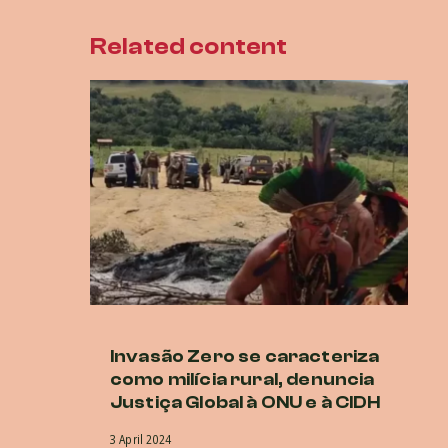
Related content
Invasão Zero se caracteriza
O
como milícia rural, denuncia
co
Justiça Global à ONU e à CIDH
A
ap
3 April 2024