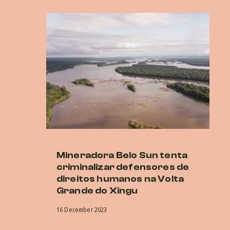
Mineradora Belo Sun tenta
E
criminalizar defensores de
d
direitos humanos na Volta
no
Grande do Xingu
a
in
16 December 2023
in
d