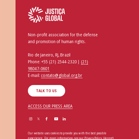
Non-profit association for the defense
and promotion of human rights.
Rio de Janeiro, RJ, Brazil
Phone:
+55 (21) 2544-2320 |
(21)
98047-0601
E-mail:
contato@global.org.br
TALK TO US
ACCESS OUR PRESS AREA
Our website uses cookies to provide you with the best possible
experience. For more information, see our
Privacy Policy
.
(Accept)