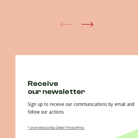
15 
Receive
our newsletter
Sign up to receive our communications by email and
follow our actions.
* Learn about Justiça Global’s Privacy Policy.