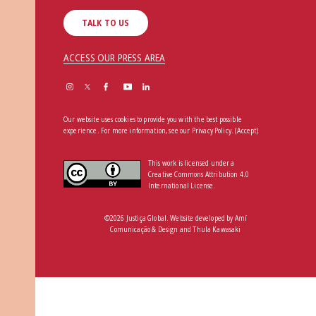
TALK TO US
ACCESS OUR PRESS AREA
Our website uses cookies to provide you with the best possible
experience. For more information, see our
Privacy Policy
.
(Accept)
This work is licensed under a
Creative Commons Attribution 4.0
International License.
©2026 Justiça Global. Website developed by
Amí
Comunicação & Design
and
Thula Kawasaki