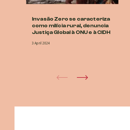
Invasão Zero se caracteriza
Fá
como milícia rural, denuncia
fi
Justiça Global à ONU e à CIDH
c
3 April 2024
15 