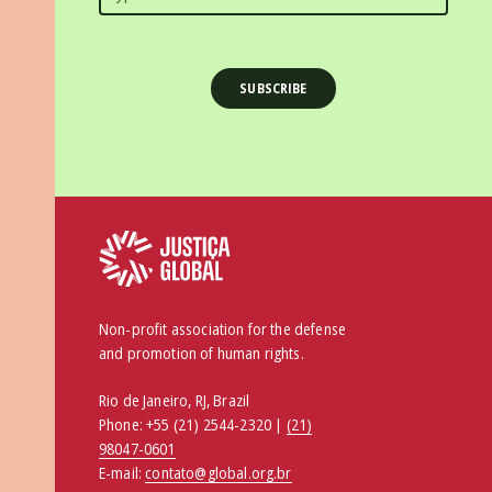
Non-profit association for the defense
and promotion of human rights.
Rio de Janeiro, RJ, Brazil
Phone:
+55 (21) 2544-2320 |
(21)
98047-0601
E-mail:
contato@global.org.br