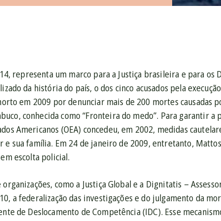
a 14, representa um marco para a Justiça brasileira e para os
lizado da história do país, o dos cinco acusados pela execuç
i morto em 2009 por denunciar mais de 200 mortes causadas p
uco, conhecida como “Fronteira do medo”. Para garantir a p
ados Americanos (OEA) concedeu, em 2002, medidas cautelare
 e sua família. Em 24 de janeiro de 2009, entretanto, Mattos
em escolta policial.
 organizações, como a Justiça Global e a Dignitatis – Assess
10, a federalização das investigações e do julgamento da mo
dente de Deslocamento de Competência (IDC). Esse mecanismo