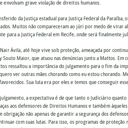
e envolvam grave violação de direitos humanos.
ansferido da Justiça estadual para Justiça Federal da Paraíba,
rados. Muitos não compareceram ao júri por medo de virar alv
e para a Justiça Federal em Recife, onde será finalmente jul
air Ávila, até hoje vive sob proteção, ameaçada por continua
Souto Maior, que atuou nas denúncias junto a Mattos. Em col
ttos ressaltou a importância do julgamento para o fim da im
 quero ver outras mães chorando como eu estou chorando. Me
avorecidos. Sua luta era por eles e temos que conseguir es
julgamento, a expectativa é de que tanto o Judiciário quant
aças aos defensores de Direitos Humanos e também àqueles q
em obrigação não apenas de garantir a segurança dos defensor
tinuar com suas lutas. Para isso, os programas de proteção 