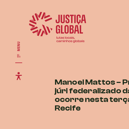
MENU
Manoel Mattos – P
júri federalizado d
ocorre nesta terç
Recife