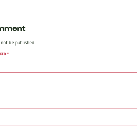
omment
 not be published.
RKED
*