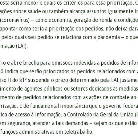
osta seria menor e quais os critérios para essa priorização. O
ações sobre saúde ou também alcança assuntos igualmente 
(coronavírus) – como economia, geração de renda e condiçõe
pontar como seria a priorização dos pedidos, não deixa clara
elos quais seu pedido se relaciona com a pandemia – o que c
rmação (LAI).
rio e abre brecha para omissões indevidas a pedidos de info
20 indica que serão priorizados os pedidos relacionados co
iso II do §1º suspende o prazo determinado pela LAI justam
vimento de agentes públicos ou setores dedicados às medidas
imento de pedidos relacionados com as ações de combate ao 
orização. É de fundamental importância que o governo federa
tica de acesso à informação, a Controladoria Geral da União 
em segurança, atender a tais demandas – sejam os que estão
 funções administrativas em teletrabalho.