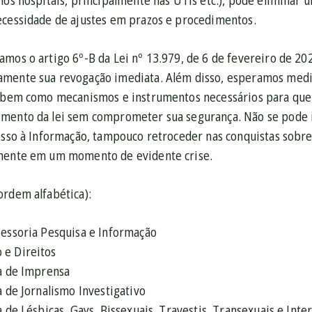
nos hospitais, principalmente nas UTIs etc.), pode eliminar
ecessidade de ajustes em prazos e procedimentos.
mos o artigo 6º-B da Lei nº 13.979, de 6 de fevereiro de 20
amente sua revogação imediata. Além disso, esperamos med
, bem como mecanismos e instrumentos necessários para que
mento da lei sem comprometer sua segurança. Não se pode 
esso à Informação, tampouco retroceder nas conquistas sobre
lmente em um momento de evidente crise.
ordem alfabética):
sessoria Pesquisa e Informação
 e Direitos
ra de Imprensa
a de Jornalismo Investigativo
a de Lésbicas, Gays, Bissexuais, Travestis, Transexuais e Int