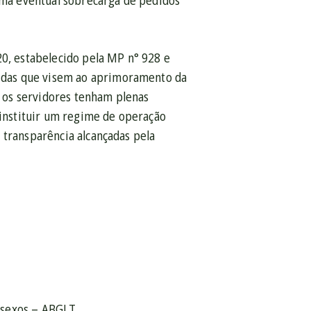
 uma eventual sobrecarga de pedidos
20, estabelecido pela MP n° 928 e
idas que visem ao aprimoramento da
 os servidores tenham plenas
instituir um regime de operação
 transparência alcançadas pela
ersexos – ABGLT