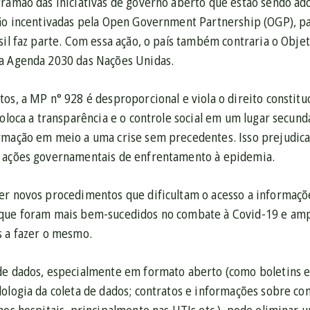
ramão das iniciativas de governo aberto que estão sendo ado
são incentivadas pela Open Government Partnership (OGP), pa
sil faz parte. Com essa ação, o país também contraria o Obj
a Agenda 2030 das Nações Unidas.
os, a MP n° 928 é desproporcional e viola o direito constitu
Coloca a transparência e o controle social em um lugar secun
rmação em meio a uma crise sem precedentes. Isso prejudica 
 ações governamentais de enfrentamento à epidemia.
er novos procedimentos que dificultam o acesso a informaçõe
que foram mais bem-sucedidos no combate à Covid-19 e ampl
s a fazer o mesmo.
de dados, especialmente em formato aberto (como boletins e
ologia da coleta de dados; contratos e informações sobre co