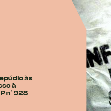
repúdio às
sso à
P nº 928