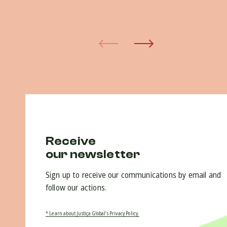
15 
Receive
our newsletter
Sign up to receive our communications by email and
follow our actions.
* Learn about Justiça Global’s Privacy Policy.