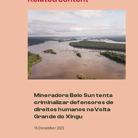
Mineradora Belo Sun tenta
E
criminalizar defensores de
d
direitos humanos na Volta
no
Grande do Xingu
a
in
16 December 2023
in
d