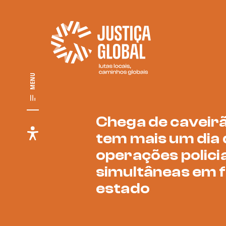
MENU
Chega de caveirã
tem mais um dia 
operações polici
simultâneas em f
estado