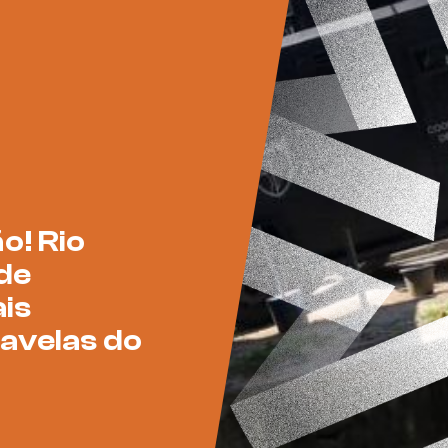
o! Rio
de
ais
avelas do