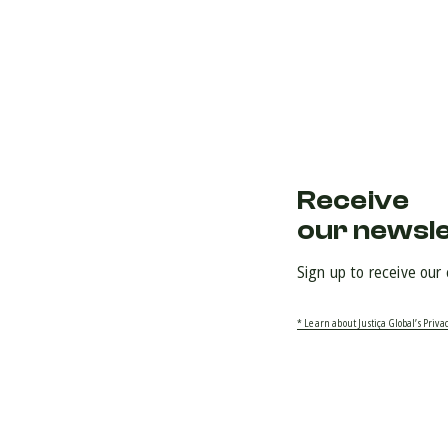
Receive
our newsl
Sign up to receive our
* Learn about Justiça Global’s Privac