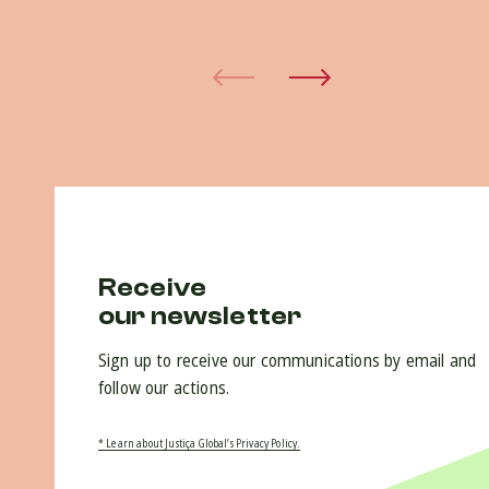
15 
Receive
our newsletter
Sign up to receive our communications by email and
follow our actions.
* Learn about Justiça Global’s Privacy Policy.