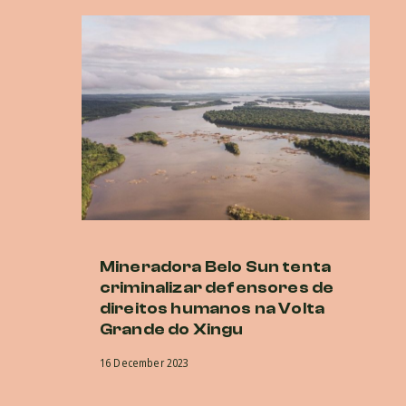
Mineradora Belo Sun tenta
E
criminalizar defensores de
d
direitos humanos na Volta
no
Grande do Xingu
a
in
16 December 2023
in
d