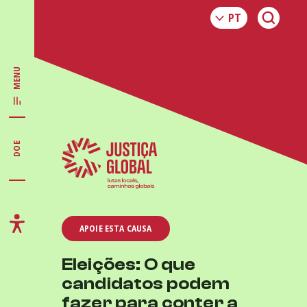
MENU
DOE
APOIE ESTA CAUSA
Eleições: O que
candidatos podem
fazer para conter a