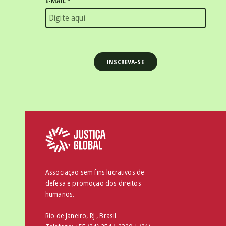
E-MAIL
*
Associação sem fins lucrativos de
defesa e promoção dos direitos
humanos.
Rio de Janeiro, RJ , Brasil