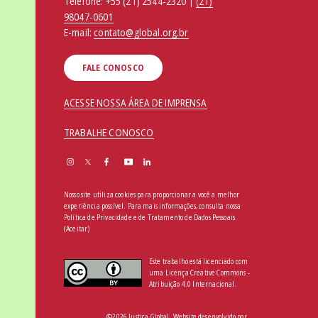
Telefone:
+55 (21) 2544-2320 |
(21)
98047-0601
E-mail:
contato@global.org.br
FALE CONOSCO
ACESSE NOSSA ÁREA DE IMPRENSA
TRABALHE CONOSCO
Nosso site utiliza cookies para proporcionar a você a melhor
experiência possível. Para mais informações, consulta nossa
Política de Privacidade e de Tratamento de Dados Pessoais
.
(Aceitar)
Este trabalho está licenciado com
uma Licença Creative Commons -
Atribuição 4.0 Internacional.
©2026 Justiça Global. Website desenvolvido por