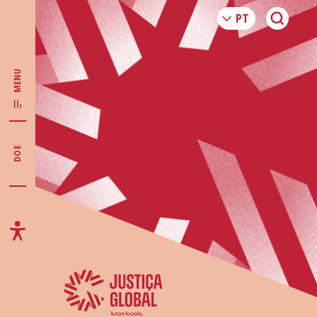
MENU
DOE