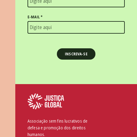
E-MAIL
*
Associação sem fins lucrativos de
defesa e promoção dos direitos
humanos.