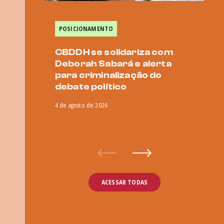
POSICIONAMENTO
A
CBDDH se solidariza com
B
Deborah Sabará e alerta
Al
para criminalização do
a
debate político
29 
4 de agosto de 2026
ACESSAR TODAS