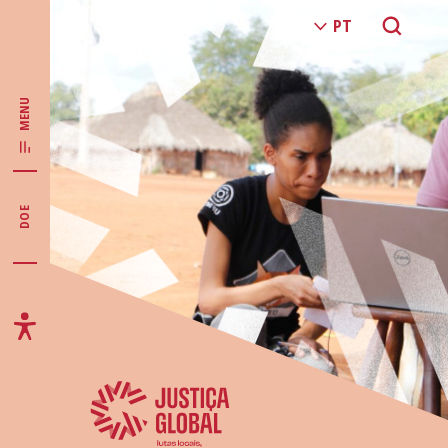
MENU
DOE