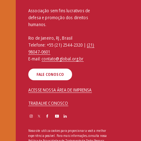
Associação sem fins lucrativos de
defesa e promoção dos direitos
humanos.
Rio de Janeiro, RJ , Brasil
Telefone:
+55 (21) 2544-2320 |
(21)
98047-0601
E-mail:
contato@global.org.br
FALE CONOSCO
ACESSE NOSSA ÁREA DE IMPRENSA
TRABALHE CONOSCO
Nosso site utiliza cookies para proporcionar a você a melhor
experiência possível. Para mais informações, consulta nossa
Política de Privacidade e de Tratamento de Dados Pessoais
.