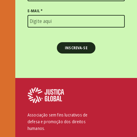
E-MAIL
*
Associação sem fins lucrativos de
defesa e promoção dos direitos
humanos.