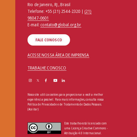
Rio de Janeiro, RJ , Brasil
Telefone:
+55 (21) 2544-2320 |
(21)
98047-0601
E-mail:
contato@global.org.br
FALE CONOSCO
ACESSE NOSSA ÁREA DE IMPRENSA
TRABALHE CONOSCO
Nosso site utiliza cookies para proporcionar a você a melhor
experiência possível. Para mais informações, consulta nossa
Política de Privacidade e de Tratamento de Dados Pessoais
.
(Aceitar)
Este trabalho está licenciado com
uma Licença Creative Commons -
Atribuição 4.0 Internacional.