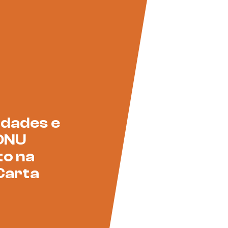
idades e
 ONU
to na
 Carta