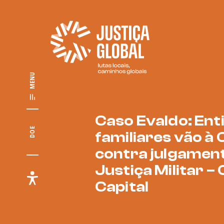
MENU
Caso Evaldo: Ent
DOE
familiares vão à
contra julgamen
Justiça Militar –
Capital