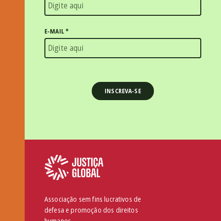
E-MAIL
*
Associação sem fins lucrativos de
defesa e promoção dos direitos
humanos.