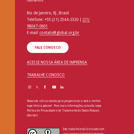
Rio de Janeiro, RJ , Brasil
Telefone:
+55 (21) 2544-2320 |
(21)
98047-0601
E-mail:
contato@global.org.br
FALE CONOSCO
ACESSE NOSSA ÁREA DE IMPRENSA
TRABALHE CONOSCO
Nosso site utiliza cookies para proporcionar a você a melhor
experiência possível. Para mais informações, consulta nossa
Política de Privacidade e de Tratamento de Dados Pessoais
.
(Aceitar)
Este trabalho está licenciado com
uma Licença Creative Commons -