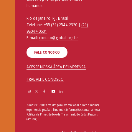
humanos.
Rio de Janeiro, RJ , Brasil
Telefone:
+55 (21) 2544-2320 |
(21)
98047-0601
E-mail:
contato@global.org.br
FALE CONOSCO
ACESSE NOSSA ÁREA DE IMPRENSA
TRABALHE CONOSCO
Nosso site utiliza cookies para proporcionar a você a melhor
experiência possível. Para mais informações, consulta nossa
Política de Privacidade e de Tratamento de Dados Pessoais
.
(Aceitar)