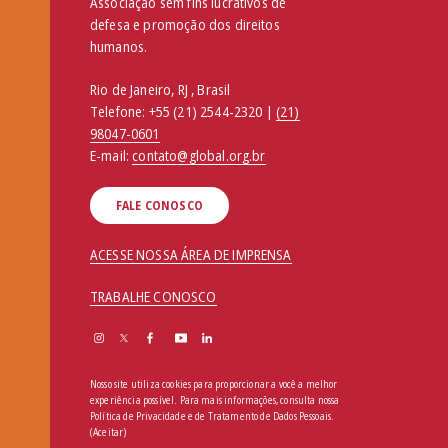
Associação sem fins lucrativos de
defesa e promoção dos direitos
humanos.
Rio de Janeiro, RJ , Brasil
Telefone:
+55 (21) 2544-2320 |
(21)
98047-0601
E-mail:
contato@global.org.br
FALE CONOSCO
ACESSE NOSSA ÁREA DE IMPRENSA
TRABALHE CONOSCO
Nosso site utiliza cookies para proporcionar a você a melhor
experiência possível. Para mais informações, consulta nossa
Política de Privacidade e de Tratamento de Dados Pessoais
.
(Aceitar)