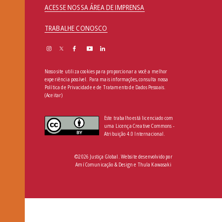
ACESSE NOSSA ÁREA DE IMPRENSA
TRABALHE CONOSCO
Nosso site utiliza cookies para proporcionar a você a melhor
experiência possível. Para mais informações, consulta nossa
Política de Privacidade e de Tratamento de Dados Pessoais
.
(Aceitar)
Este trabalho está licenciado com
uma Licença Creative Commons -
Atribuição 4.0 Internacional.
©2026 Justiça Global. Website desenvolvido por
Amí Comunicação & Design
e
Thula Kawasaki