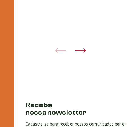
d
h
20 
Receba
nossa newsletter
Cadastre-se para receber nossos comunicados por e-