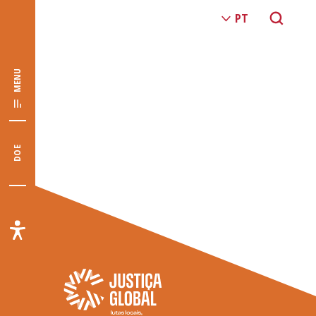
MENU
DOE