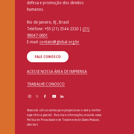
defesa e promoção dos direitos
humanos.
Rio de Janeiro, RJ , Brasil
Telefone:
+55 (21) 2544-2320 |
(21)
98047-0601
E-mail:
contato@global.org.br
FALE CONOSCO
ACESSE NOSSA ÁREA DE IMPRENSA
TRABALHE CONOSCO
Nosso site utiliza cookies para proporcionar a você a melhor
experiência possível. Para mais informações, consulta nossa
Política de Privacidade e de Tratamento de Dados Pessoais
.
(Aceitar)